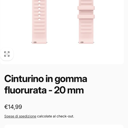
Cinturino in gomma
fluorurata - 20 mm
Prezzo
€14,99
di
Spese di spedizione
calcolate al check-out.
listino