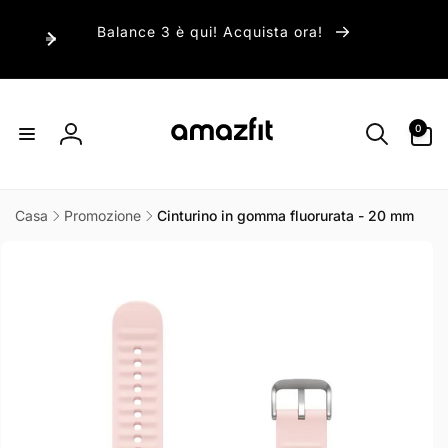
ai
irettamente
Balance 3 è qui! Acquista ora!
i contenuti
0
0
articoli
Accedi
Casa
Promozione
Cinturino in gomma fluorurata - 20 mm
Passa alle
informazioni
sul prodotto