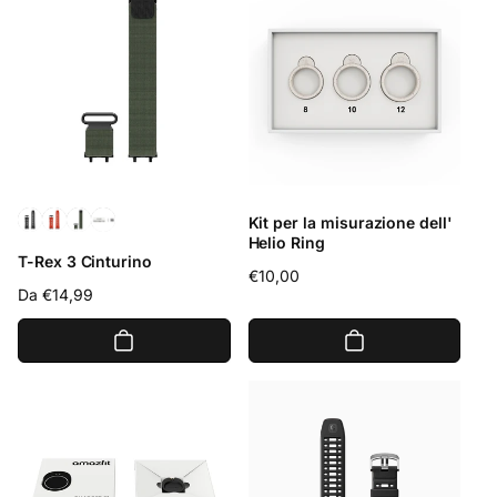
d
s
i
c
l
o
i
n
s
t
t
a
i
t
n
o
o
Kit per la misurazione dell'
Helio Ring
T-Rex 3 Cinturino
Prezzo
€10,00
Prezzo
Da €14,99
di
di
listino
listino