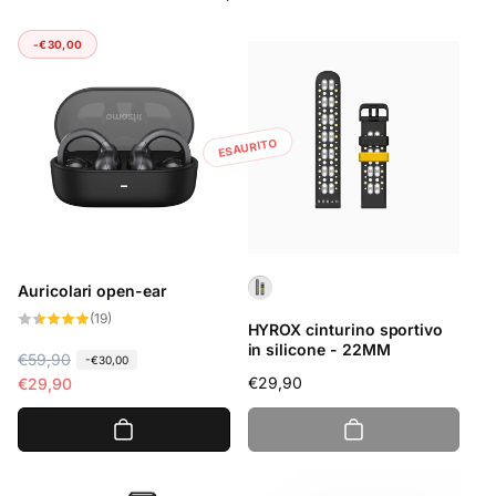
-€30,00
ESAURITO
Auricolari open-ear
19
(19)
HYROX cinturino sportivo
recensioni
totali
in silicone - 22MM
P
€59,90
P
-€30,00
Prezzo
€29,90
r
r
€29,90
di
e
e
listino
z
z
z
z
o
o