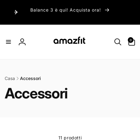
ai
irettamente
Balance 3 è qui! Acquista ora!
i contenuti
0
0
articoli
Accedi
Casa
Accessori
Accessori
11 prodotti