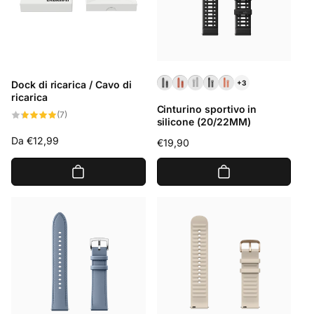
Dock di ricarica / Cavo di
+3
ricarica
Cinturino sportivo in
7
(7)
silicone (20/22MM)
recensioni
totali
Prezzo
Da €12,99
Prezzo
€19,90
di
di
listino
listino