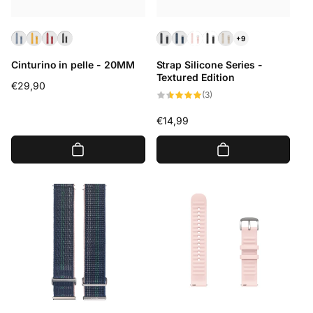
+9
Cinturino in pelle - 20MM
Strap Silicone Series -
Textured Edition
Prezzo
€29,90
3
(3)
di
recensioni
totali
listino
Prezzo
€14,99
di
listino