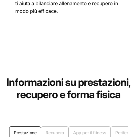
ti aiuta a bilanciare allenamento e recupero in
modo più efficace.
Informazioni su prestazioni,
recupero e forma fisica
Prestazione
Recupero
App per il fitness
Periferiche