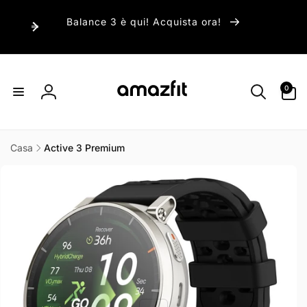
ai
irettamente
Balance 3 è qui! Acquista ora!
i contenuti
0
0
articoli
Accedi
Casa
Active 3 Premium
Passa alle
informazioni
sul prodotto