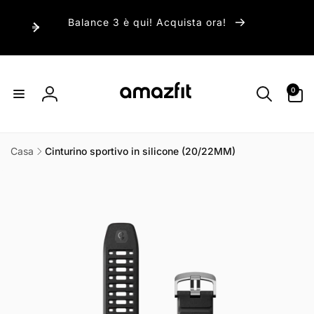
ai
irettamente
Balance 3 è qui! Acquista ora!
i contenuti
0
0
articoli
Accedi
Casa
Cinturino sportivo in silicone (20/22MM)
Passa alle
informazioni
sul prodotto