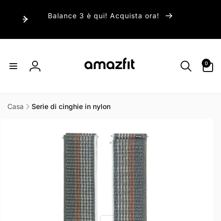
ai
irettamente
Balance 3 è qui! Acquista ora!
i contenuti
0
0
articoli
Accedi
Casa
Serie di cinghie in nylon
Passa alle
informazioni
sul prodotto